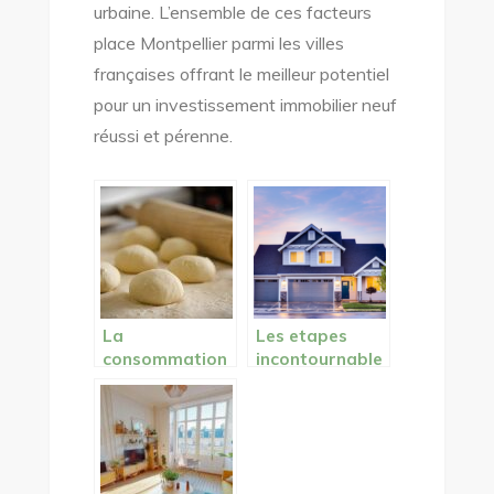
urbaine. L’ensemble de ces facteurs
place Montpellier parmi les villes
françaises offrant le meilleur potentiel
pour un investissement immobilier neuf
réussi et pérenne.
La
Les etapes
consommation
incontournable
des pizzas, une
s pour estimer
forte notoriété
un bien
sur le marché
immobilier
alimentaire