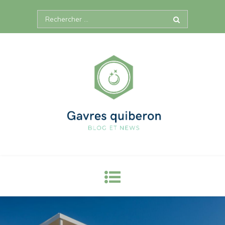
Skip
Search
to
for:
content
Site gavres quiberon, blog & news
Des news et plus encore