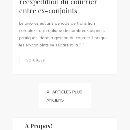
réexpédition du courrier
entre ex-conjoints
Le divorce est une période de transition
complexe qui implique de nombreux aspects
pratiques, dont la gestion du courrier. Lorsque
les ex-conjoints se séparent, la […]
VOIR PLUS
Navigation
ARTICLES PLUS
ANCIENS
des
articles
À Propos!