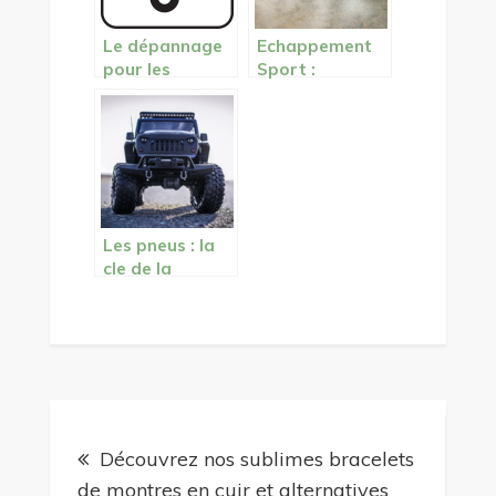
Le dépannage
Echappement
pour les
Sport :
problèmes sur
Comment
vos véhicules.
Decupler la
Puissance de
Votre Voiture
Les pneus : la
cle de la
securite pour
votre voiture
Navigation
Découvrez nos sublimes bracelets
de
de montres en cuir et alternatives