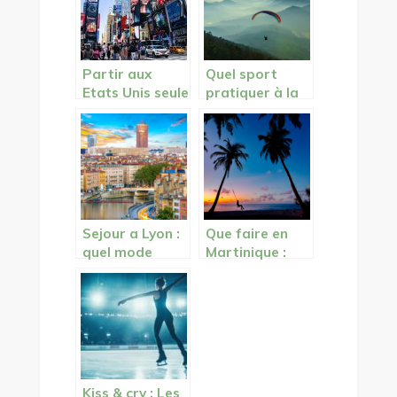
Partir aux
Quel sport
Etats Unis seule
pratiquer à la
montagne l’été
?
Sejour a Lyon :
Que faire en
quel mode
Martinique :
d’hebergement
activites
choisir ?
incontournable
s
Kiss & cry : Les