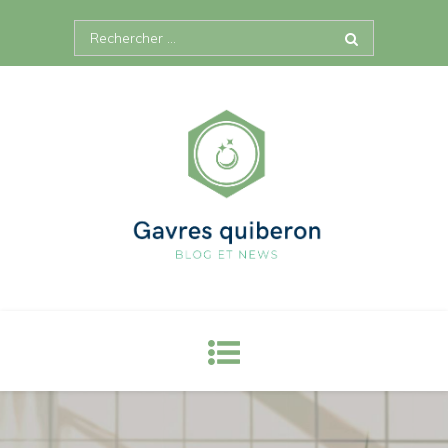
Skip
Search
to
for:
content
Site gavres quiberon, blog & news
Des news et plus encore