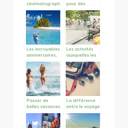
cinématograph
pour des
ie africaine
vacances à la
dans le monde
maison
Les incroyables
Les activités
anniversaires,
auxquelles les
nouvelle façon
jeunes ne
de fêter ses un
s’intéressent
an de plus
pas
Passer de
La différence
belles vacances
entre le voyage
sans excès
et l’aventure