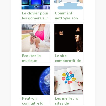
Le clavier pour
Comment
les gamers sur
nettoyer son
ordinateur
PC et le
remettre à
neuf?
Ecoutez la
Le site
musique
comparatif de
pendant le
référence
running: bonne
ou mauvaise
idée?
Peut-on
Les meilleurs
connaître la
sites de