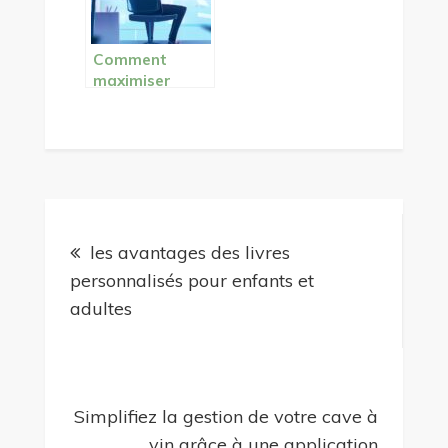
educatif
n
Comment
maximiser
l’utilisation de
ChatGPT en
France pour
booster votre
contenu
Navigation
les avantages des livres
de
personnalisés pour enfants et
adultes
l’article
Simplifiez la gestion de votre cave à
vin grâce à une application