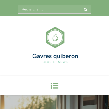
Skip
Search
to
for:
content
Site gavres quiberon, blog & news
Des news et plus encore