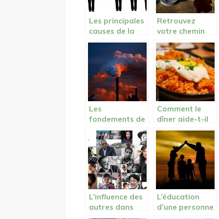
Les principales
Retrouvez
causes de la
votre chemin
peur de l’emploi
grâce à une
application!
Les
Comment le
fondements de
dîner aide-t-il
la notion
trouver
d’environnemen
rapidement le
t
sommeil?
L’influence des
L’éducation
autres dans
d’une personne
notre style de
se fait dès la