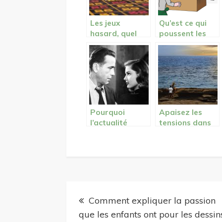
Les jeux
Qu’est ce qui
hasard, quel
poussent les
impact sur la
élèves à tricher
jeunesse
pendant les
actuelle?
examens ?
Pourquoi
Apaisez les
l’actualité
tensions dans
people
votre couple
intéresse
grâce à un
autant de
voyage en
gens?
amoureux!
Navigation
Comment expliquer la passion
de
que les enfants ont pour les dessin