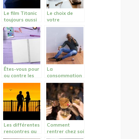
Le film Titanic
Le choix de
toujours aussi
votre
émouvant vingt
partenaire,
ans plus tard!
quel sont vos
critères?
Êtes-vous pour
La
ou contre les
consommation
sorties
des stupéfiants
nocturnes
dans la société
entre amis
actuelle:
dans
conséquences
l’adolescence ?
Les différentes
Comment
rencontres au
rentrer chez soi
cours de la vie
sain et sauf