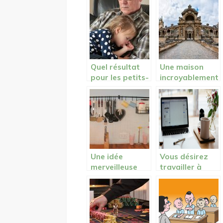
vie
base
Quel résultat
Une maison
pour les petits-
incroyablement
enfants
belle et vieille
éduqués par les
de 100 ans
grands-
parents ?
Une idée
Vous désirez
merveilleuse
travailler à
pour revêtir
domicile de
votre sol:
façon
associer le
indépendante?
parquet au
carreaux