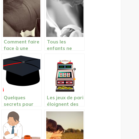
sont-elles
après une fête
accidentelles?
avec des amis ?
Comment faire
Tous les
face à une
enfants ne
séparation
connaissent
amoureuse ?
pas l’amour de
leurs parents
Quelques
Les jeux de pari
secrets pour
éloignent des
réussir une
objectifs et
cérémonie
empêchent
d’épargner