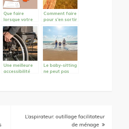
Que faire
Comment faire
lorsque votre
pour s’en sortir
employeur ne
dans les
vous paie plus?
relations
humaines ?
Une meilleure
Le baby-sitting
accessibilité
ne peut pas
pour les
seulement être
personnes à
dédié aux
mobilité
femmes
réduite
L’aspirateur: outillage facilitateur
s
de ménage